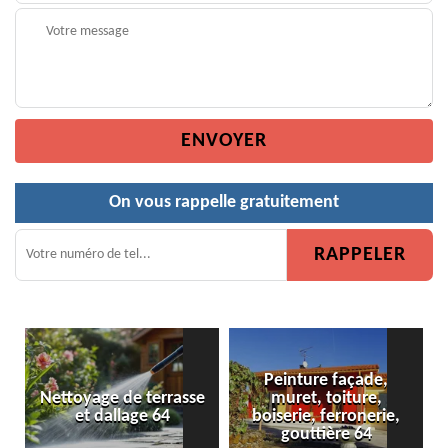
On vous rappelle gratuitement
Peinture façade,
asse
muret, toiture,
Peinture de clôture 64
boiserie, ferronerie,
gouttière 64