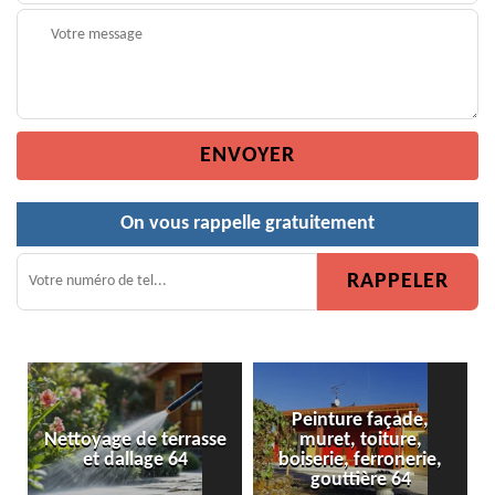
On vous rappelle gratuitement
Peinture façade,
yage de terrasse
muret, toiture,
Peinture d
et dallage 64
boiserie, ferronerie,
gouttière 64