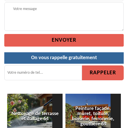
On vous rappelle gratuitement
Peinture façade,
 terrasse
muret, toiture,
Peinture de clôtur
ge 64
boiserie, ferronerie,
gouttière 64