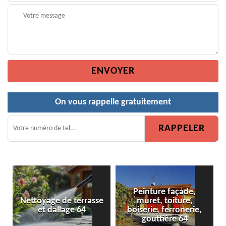
On vous rappelle gratuitement
Peinture façade,
e terrasse
muret, toiture,
Peinture de clôtu
age 64
boiserie, ferronerie,
gouttière 64